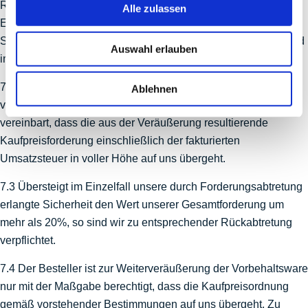
Rechtsgrund vor. Bei laufender Rechnung gilt der
Alle zulassen
Eigentumsvorbehalt als Sicherung für unsere jeweilige
Saldoforderung. Ware, an der uns (Mit-) Eigentum zusteht, wird
Auswahl erlauben
im folgenden als Vorbehaltsware bezeichnet.
7.2 Für den Fall, dass der Besteller die Vorbehaltsware
Ablehnen
veräußert, gilt bereits bei Abschluss des Kaufvertrages als
vereinbart, dass die aus der Veräußerung resultierende
Kaufpreisforderung einschließlich der fakturierten
Umsatzsteuer in voller Höhe auf uns übergeht.
7.3 Übersteigt im Einzelfall unsere durch Forderungsabtretung
erlangte Sicherheit den Wert unserer Gesamtforderung um
mehr als 20%, so sind wir zu entsprechender Rückabtretung
verpflichtet.
7.4 Der Besteller ist zur Weiterveräußerung der Vorbehaltsware
nur mit der Maßgabe berechtigt, dass die Kaufpreisordnung
gemäß vorstehender Bestimmungen auf uns übergeht. Zu