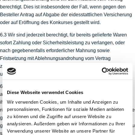
berechtigt. Dies ist insbesondere der Fall, wenn gegen den
Besteller Antrag auf Abgabe der eidesstattlichen Versicherung
oder auf Eröffnung des Konkurses gestellt wird.
6.3 Wir sind jederzeit berechtigt, für bereits gelieferte Waren
sofort Zahlung oder Sicherheitsleistung zu verlangen, oder
nach gegebenenfalls erforderlicher Mahnung sowie
Fristsetzung mit Ablehnungsandrohung vom Vertrag
zurückzutreten, wenn der Besteller objektiv kreditunwürdig ist
und unser Leistungsanspruch gefährdet ist.
6.4 Wir sind weiter berechtigt, wenn der Besteller mit zwei
Diese Webseite verwendet Cookies
aufeinanderfolgenden Teilzahlungen in Verzug gerät, und wir
Wir verwenden Cookies, um Inhalte und Anzeigen zu
ihm erfolglos eine zweiwöchige Frist zur Zahlung des
personalisieren, Funktionen für soziale Medien anbieten
rückständigen Betrages mit der Erklärung, bei Nichtzahlung die
zu können und die Zugriffe auf unsere Website zu
gesamte Restforderung fällig zu stellen, gesetzt haben, die
analysieren. Außerdem geben wir Informationen zu Ihrer
gesamte Restforderung nebst Nebenansprüchen sofort fällig zu
Verwendung unserer Website an unsere Partner für
stellen. Wir sind dann auch berechtigt, die Vorauserfüllung