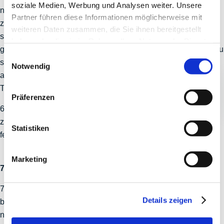
soziale Medien, Werbung und Analysen weiter. Unsere
noch offener Leistungen abzulehnen und (oder) vom Vertrag
Partner führen diese Informationen möglicherweise mit
zurückzutreten. Soweit der Besteller selbst Unternehmer ist,
weiteren Daten zusammen, die Sie ihnen bereitgestellt
sind wir berechtigt, auch bei Verzug mit einer Teilzahlung die
haben oder die sie im Rahmen Ihrer Nutzung der Dienste
gesamte Restforderung nebst Nebenansprüchen sofort fällig zu
gesammelt haben.
Einwilligungsauswahl
stellen oder die Vorauserfüllung noch offener Leistungen
Notwendig
abzulehnen und (oder) unter Setzung einer Nachfrist von 10
Tagen vom Vertrag zurückzutreten.
Präferenzen
6.5 Dem Besteller steht ein Anrechnungsrecht nur für den Fall
zu, dass die Gegenforderung unbestritten oder rechtskräftig
Statistiken
festgestellt ist.
Marketing
7. Eigentumsvorbehalt
7.1 Wir behalten uns das Eigentum an den gelieferten Waren
Details zeigen
bis zur vollständigen Bezahlung aller uns zustehenden und
noch entstehenden Forderungen gleich aus welchem