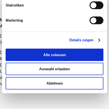
Statistiken
MVC S98PTZ-Kamera - Für sehr große Räume und
Marketing
Auditorien
Dieses Set ist die Erweiterung der MVC S80 um zwei weitere
Details zeigen
S80 PTZ Kameras.
Dieses Multi-Kamera-Setup mit 3 x SmartVision 80 PTZ-
Alle zulassen
Kameras dient der bestmöglichen Raumabdeckung; bietet
Dante®- und NDI®-Integration für professionelle AV-
Auswahl erlauben
Umgebungen. Erweitert um flexible Mikrofonlösungen ist
dieses Set ideal für komplexe AV-Setups und hybride
Ablehnen
Veranstaltungsräume geeignet.