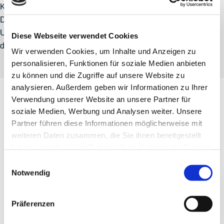
Kameras dient der optimalen Raumabdeckung; bietet
Dante®- und NDI®-Integration für professionelle AV-
Umgebungen. Erweitert um flexible Mikrofonlösungen ist
Diese Webseite verwendet Cookies
dieses Set für große Teilnehmergruppen empfohlen.
Wir verwenden Cookies, um Inhalte und Anzeigen zu
personalisieren, Funktionen für soziale Medien anbieten
zu können und die Zugriffe auf unsere Website zu
analysieren. Außerdem geben wir Informationen zu Ihrer
Verwendung unserer Website an unsere Partner für
soziale Medien, Werbung und Analysen weiter. Unsere
Partner führen diese Informationen möglicherweise mit
weiteren Daten zusammen, die Sie ihnen bereitgestellt
haben oder die sie im Rahmen Ihrer Nutzung der Dienste
gesammelt haben.
Einwilligungsauswahl
Notwendig
Präferenzen