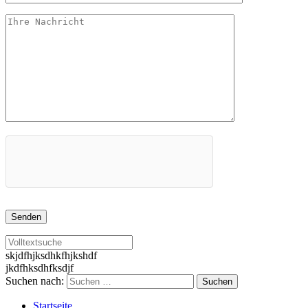
skjdfhjksdhkfhjkshdf
jkdfhksdhfksdjf
Suchen nach:
Startseite