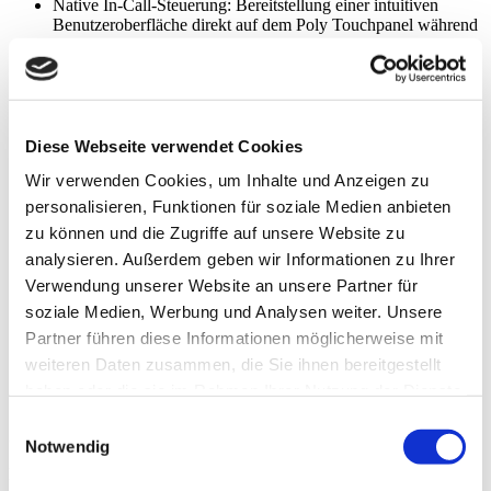
Native In-Call-Steuerung: Bereitstellung einer intuitiven
Benutzeroberfläche direkt auf dem Poly Touchpanel während
einer aktiven Konferenz.
Erweiterte Konferenzsteuerung:
Layout-Management: Wechseln und Anpassen der
Bildschirmlayouts (z. B. Sprecherfokus, Galerieansicht,
Präsentationsmodus) direkt über das Touchpanel.
Teilnehmer-Verwaltung: Möglichkeit für den Raum-
Diese Webseite verwendet Cookies
Moderator, über das Panel Teilnehmer stummzuschalten
Wir verwenden Cookies, um Inhalte und Anzeigen zu
(Mute/Unmute), Teilnehmer hinzuzufügen, zu
entfernen oder anzuheben (Präsentationsrechte
personalisieren, Funktionen für soziale Medien anbieten
vergeben).
zu können und die Zugriffe auf unsere Website zu
Konferenz-Funktionen: Direkte Steuerung von
analysieren. Außerdem geben wir Informationen zu Ihrer
erweiterten Pexip-Features wie das Sperren der
Konferenz (Lock Meeting) für unbefugte Personen
Verwendung unserer Website an unsere Partner für
oder das Starten von lokalen
soziale Medien, Werbung und Analysen weiter. Unsere
Aufzeichnungen/Streaming (sofern lizenziert)
Partner führen diese Informationen möglicherweise mit
Wartebereichs-Anzeige: Visuelle Signalisierung von
Teilnehmern, die sich im CI-konformen Wartebereich
weiteren Daten zusammen, die Sie ihnen bereitgestellt
befinden, mit der Option, diese per Knopfdruck auf dem
haben oder die sie im Rahmen Ihrer Nutzung der Dienste
Touchpanel in die Konferenz einzulassen.
gesammelt haben.
Einwilligungsauswahl
Sicherheit und Compliance
Notwendig
Da es sich um ein System im Gesundheitswesen handelt, erfüllt die