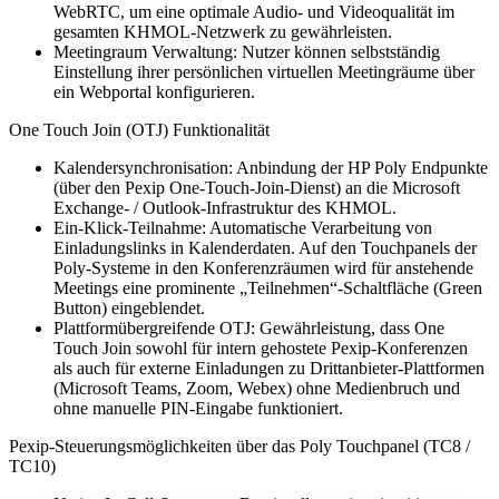
WebRTC, um eine optimale Audio- und Videoqualität im
gesamten KHMOL-Netzwerk zu gewährleisten.
Meetingraum Verwaltung: Nutzer können selbstständig
Einstellung ihrer persönlichen virtuellen Meetingräume über
ein Webportal konfigurieren.
One Touch Join (OTJ) Funktionalität
Kalendersynchronisation: Anbindung der HP Poly Endpunkte
(über den Pexip One-Touch-Join-Dienst) an die Microsoft
Exchange- / Outlook-Infrastruktur des KHMOL.
Ein-Klick-Teilnahme: Automatische Verarbeitung von
Einladungslinks in Kalenderdaten. Auf den Touchpanels der
Poly-Systeme in den Konferenzräumen wird für anstehende
Meetings eine prominente „Teilnehmen“-Schaltfläche (Green
Button) eingeblendet.
Plattformübergreifende OTJ: Gewährleistung, dass One
Touch Join sowohl für intern gehostete Pexip-Konferenzen
als auch für externe Einladungen zu Drittanbieter-Plattformen
(Microsoft Teams, Zoom, Webex) ohne Medienbruch und
ohne manuelle PIN-Eingabe funktioniert.
Pexip-Steuerungsmöglichkeiten über das Poly Touchpanel (TC8 /
TC10)