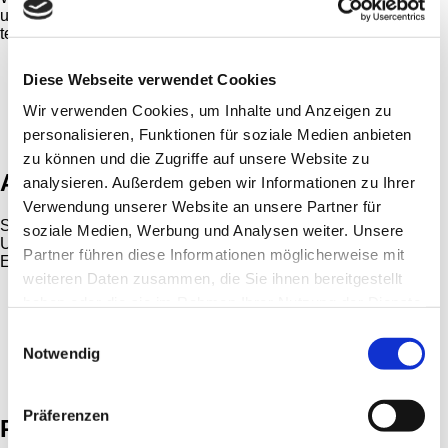
um. Und nach der erfolgreichen Installation bleiben wir mit
technischem Service an Ihrer Seite.
Beraten und Planen
Diese Webseite verwendet Cookies
Installieren
Service und Support
Wir verwenden Cookies, um Inhalte und Anzeigen zu
Wartung
personalisieren, Funktionen für soziale Medien anbieten
Schulung
zu können und die Zugriffe auf unsere Website zu
Anwendungsgebiete
analysieren. Außerdem geben wir Informationen zu Ihrer
Verwendung unserer Website an unsere Partner für
Sie suchen noch nach einer konkreten Lösung für Ihre
soziale Medien, Werbung und Analysen weiter. Unsere
Unternehmenskommunikation? Lassen Sie sich von unseren
Partner führen diese Informationen möglicherweise mit
Erfahrungen inspirieren.
weiteren Daten zusammen, die Sie ihnen bereitgestellt
Arbeitsplatz
haben oder die sie im Rahmen Ihrer Nutzung der Dienste
Konferenzraum
gesammelt haben.
Medientechnik
Einwilligungsauswahl
Interaktives Arbeiten
Notwendig
Gesundheitswesen
Justiz
Präferenzen
Produkte