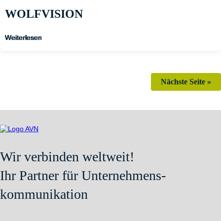
WOLFVISION
Weiterlesen
Weiterlesen
Weiterlesen
Weiterlesen
Weiterlesen
Weiterlesen
Weiterlesen
Weiterlesen
Weiterlesen
Weiterlesen
Weiterlesen
Weiterlesen
Nächste Seite »
Wir verbinden weltweit!
Ihr Partner für Unternehmens-
kommunikation