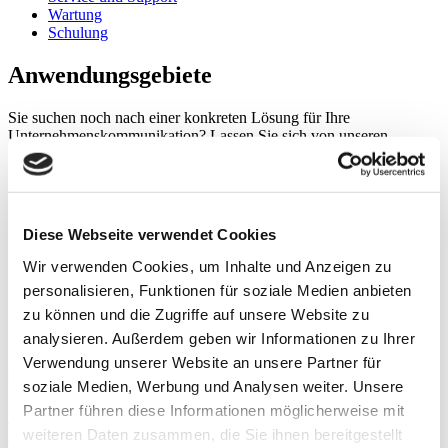
Wartung
Schulung
Anwendungsgebiete
Sie suchen noch nach einer konkreten Lösung für Ihre
Unternehmenskommunikation? Lassen Sie sich von unseren
Erfahrungen inspirieren.
Arbeitsplatz
Konferenzraum
Medientechnik
Diese Webseite verwendet Cookies
Interaktives Arbeiten
Gesundheitswesen
Wir verwenden Cookies, um Inhalte und Anzeigen zu
Justiz
personalisieren, Funktionen für soziale Medien anbieten
zu können und die Zugriffe auf unsere Website zu
Produkte
analysieren. Außerdem geben wir Informationen zu Ihrer
Verwendung unserer Website an unsere Partner für
Um technisch auf dem neusten Stand zu sein, braucht es die beste
Technik der führenden Hersteller. Wir stellen Ihnen einige Produkte
soziale Medien, Werbung und Analysen weiter. Unsere
vor, mit denen wir unsere Lösungen realisieren.
Partner führen diese Informationen möglicherweise mit
Audiokonferenz
weiteren Daten zusammen, die Sie ihnen bereitgestellt
Videokonferenz